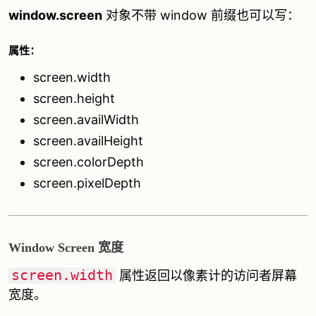
window.screen
对象不带 window 前缀也可以写：
属性：
screen.width
screen.height
screen.availWidth
screen.availHeight
screen.colorDepth
screen.pixelDepth
Window Screen 宽度
screen.width
属性返回以像素计的访问者屏幕
宽度。