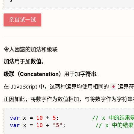
亲自试一试
令人困惑的加法和级联
加法
用于加
数值
。
级联（Concatenation）
用于加
字符串
。
+
在 JavaScript 中，这两种运算均使用相同的
运算符
正因如此，将数字作为数值相加，与将数字作为字符串
var
 x = 
10
 + 
5
;          
var
 x = 
10
 + 
"5"
;         