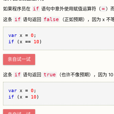
if
=
如果程序员在
语句中意外使用赋值运算符（
）
if
false
这条
语句返回
（正如预期），因为 x 不等
var
 x = 
0
if
 (x == 
10
亲自试一试
if
true
这条
语句返回
（也许不像预期），因为 10 为
var
 x = 
0
if
 (x = 
10