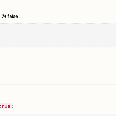
 false：
true
：