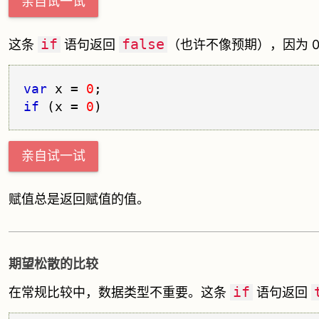
亲自试一试
if
false
这条
语句返回
（也许不像预期），因为 0 为
var
 x = 
0
if
 (x = 
0
亲自试一试
赋值总是返回赋值的值。
期望松散的比较
if
在常规比较中，数据类型不重要。这条
语句返回