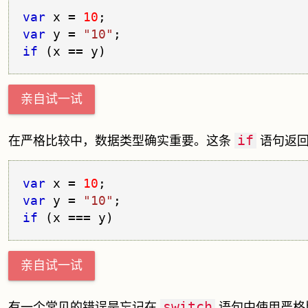
var
 x = 
10
var
 y = 
"10"
if
亲自试一试
if
在严格比较中，数据类型确实重要。这条
语句返
var
 x = 
10
var
 y = 
"10"
if
亲自试一试
switch
有一个常见的错误是忘记在
语句中使用严格