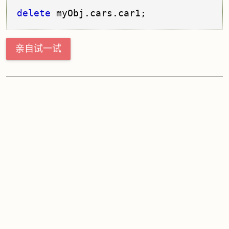
delete
 myObj.
cars
.
car1
;
亲自试一试