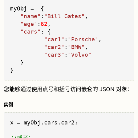
myObj =  {
"name"
:
"Bill Gates"
,
"age"
:
62
,
"cars"
: {
"car1"
:
"Porsche"
,
"car2"
:
"BMW"
,
"car3"
:
"Volvo"
   }
您能够通过使用点号和括号访问嵌套的 JSON 对象：
实例
x = myObj.
cars
.
car2
;