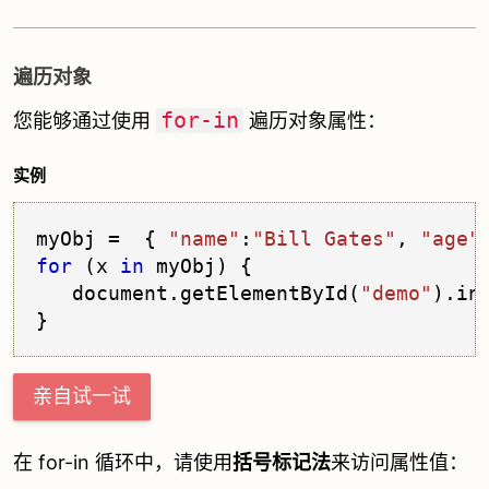
遍历对象
for-in
您能够通过使用
遍历对象属性：
实例
myObj =  { 
"name"
:
"Bill Gates"
, 
"age"
for
 (x 
in
 myObj) {
   document.
getElementById
(
"demo"
).
in
亲自试一试
在 for-in 循环中，请使用
括号标记法
来访问属性值：