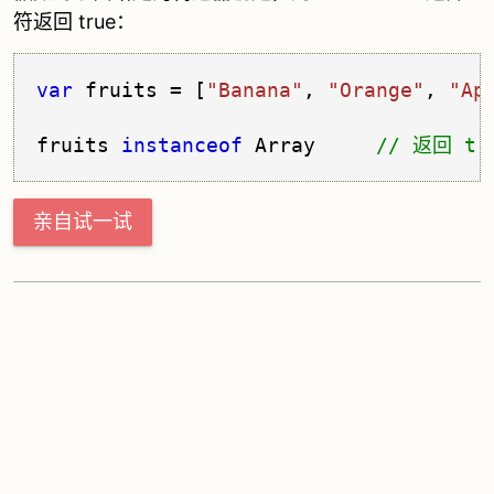
符返回 true：
var
 fruits = [
"Banana"
, 
"Orange"
, 
"Ap
fruits 
instanceof
 Array     
亲自试一试