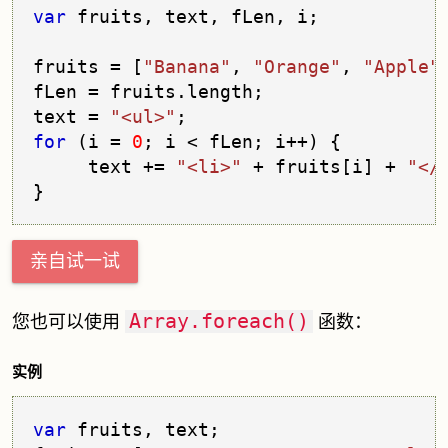
var
 fruits, text, fLen, i;

fruits = [
"Banana"
, 
"Orange"
, 
"Apple"
fLen = fruits.
length
;

text = 
"<ul>"
for
 (i = 
0
; i < fLen; i++) {
     text += 
"<li>"
 + fruits[i] + 
"</
亲自试一试
Array.foreach()
您也可以使用
函数：
实例
var
 fruits, text;
