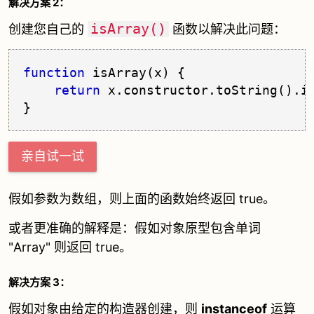
解决方案 2：
isArray()
创建您自己的
函数以解决此问题：
function
 isArray(x) {
return
 x.
constructor
.
toString
().
i
亲自试一试
假如参数为数组，则上面的函数始终返回 true。
或者更准确的解释是：假如对象原型包含单词
"Array" 则返回 true。
解决方案 3：
假如对象由给定的构造器创建，则
instanceof
运算