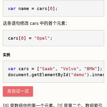
var
 name = cars[
0
];
这条语句修改 cars 中的首个元素：
cars[
0
] = 
"Opel"
;
实例
var
 cars = [
"Saab"
, 
"Volvo"
, 
"BMW"
];

document.
getElementById
(
"demo"
).
inner
亲自试一试
[0] 是数组中的第一个元素。[1] 是第二个。数组索引