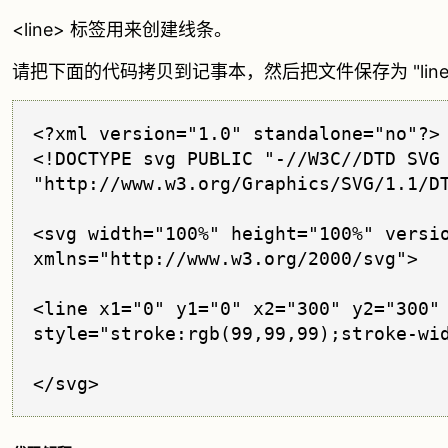
<line> 标签用来创建线条。
请把下面的代码拷贝到记事本，然后把文件保存为 "line1
<?xml version="1.0" standalone="no"?>

<!DOCTYPE svg PUBLIC "-//W3C//DTD SVG 
"http://www.w3.org/Graphics/SVG/1.1/DT
<svg width="100%" height="100%" versio
xmlns="http://www.w3.org/2000/svg">

<line x1="0" y1="0" x2="300" y2="300"

style="stroke:rgb(99,99,99);stroke-wid
</svg>