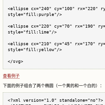
<ellipse cx="240" cy="100" rx="220" ry
style="fill:purple"/>

<ellipse cx="220" cy="70" rx="190" ry=
style="fill:lime"/>

<ellipse cx="210" cy="45" rx="170" ry=
style="fill:yellow"/>

</svg>
查看例子
下面的例子组合了两个椭圆（一个黄的和一个白的）：
<?xml version="1.0" standalone="no"?>
