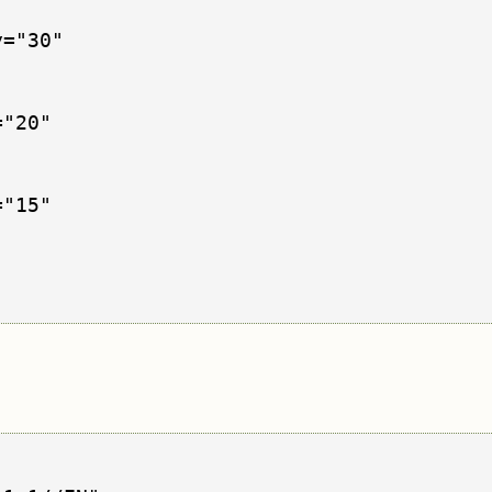
="30"

"20"

"15"
