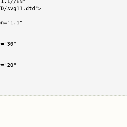
1.1//EN" 

D/svg11.dtd">

n="1.1"

="30"

="20"
