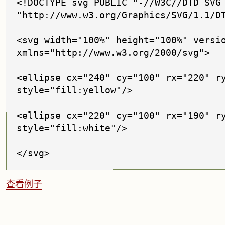
<!DOCTYPE svg PUBLIC "-//W3C//DTD SVG 
"http://www.w3.org/Graphics/SVG/1.1/DT
<svg width="100%" height="100%" versio
xmlns="http://www.w3.org/2000/svg">

<ellipse cx="240" cy="100" rx="220" ry
style="fill:yellow"/>

<ellipse cx="220" cy="100" rx="190" ry
style="fill:white"/>

</svg>
查看例子