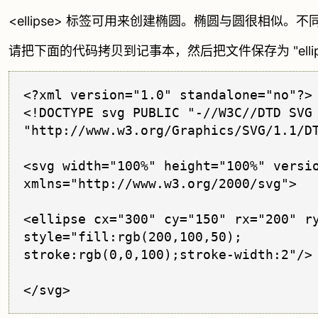
<ellipse> 标签可用来创建椭圆。椭圆与圆很相似。不同
请把下面的代码拷贝到记事本，然后把文件保存为 "ellips
<?xml version="1.0" standalone="no"?>

<!DOCTYPE svg PUBLIC "-//W3C//DTD SVG 
"http://www.w3.org/Graphics/SVG/1.1/DT
<svg width="100%" height="100%" versio
xmlns="http://www.w3.org/2000/svg">

<ellipse cx="300" cy="150" rx="200" ry
style="fill:rgb(200,100,50);

stroke:rgb(0,0,100);stroke-width:2"/>

</svg>