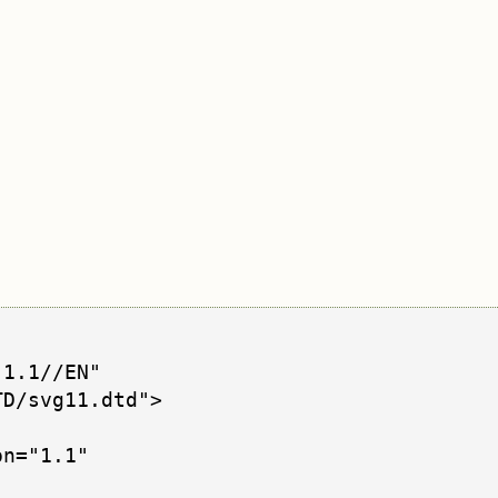
1.1//EN" 

D/svg11.dtd">

n="1.1"
