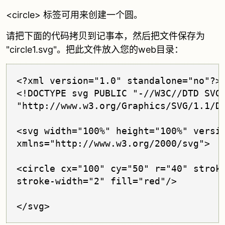
<circle> 标签可用来创建一个圆。
请把下面的代码拷贝到记事本，然后把文件保存为
"circle1.svg"。把此文件放入您的web目录：
<?xml version="1.0" standalone="no"?>

<!DOCTYPE svg PUBLIC "-//W3C//DTD SVG 
"http://www.w3.org/Graphics/SVG/1.1/DT
<svg width="100%" height="100%" versio
xmlns="http://www.w3.org/2000/svg">

<circle cx="100" cy="50" r="40" stroke
stroke-width="2" fill="red"/>

</svg>