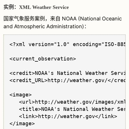
实例：XML Weather Service
国家气象服务案例，来自 NOAA (National Oceanic
and Atmospheric Administration)：
<?xml version="1.0" encoding="ISO-8859
<current_observation>

<credit>NOAA's National Weather Servic
<credit_URL>http://weather.gov/</credi
<image>

   <url>http://weather.gov/images/xml_
   <title>NOAA's National Weather Serv
   <link>http://weather.gov</link> 

</image>
