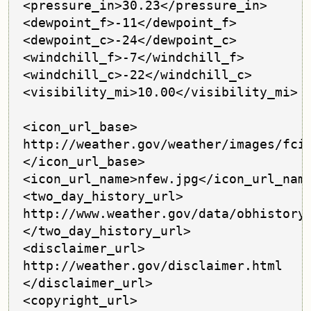
<pressure_in>30.23</pressure_in> 

<dewpoint_f>-11</dewpoint_f> 

<dewpoint_c>-24</dewpoint_c> 

<windchill_f>-7</windchill_f> 

<windchill_c>-22</windchill_c> 

<visibility_mi>10.00</visibility_mi>

<icon_url_base>

http://weather.gov/weather/images/fcic
</icon_url_base> 

<icon_url_name>nfew.jpg</icon_url_name
<two_day_history_url>

http://www.weather.gov/data/obhistory/
</two_day_history_url> 

<disclaimer_url>

http://weather.gov/disclaimer.html

</disclaimer_url> 

<copyright_url>
