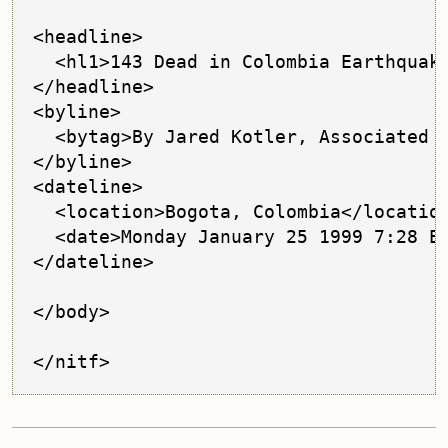
<headline>

  <hl1>143 Dead in Colombia Earthquake
</headline>

<byline>

  <bytag>By Jared Kotler, Associated P
</byline>

<dateline>

  <location>Bogota, Colombia</location
  <date>Monday January 25 1999 7:28 ET
</dateline>

</body>

</nitf>