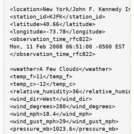
<location>New York/John F. Kennedy Int
<station_id>KJFK</station_id> 

<latitude>40.66</latitude> 

<longitude>-73.78</longitude> 

<observation_time_rfc822>

Mon, 11 Feb 2008 06:51:00 -0500 EST

</observation_time_rfc822>

<weather>A Few Clouds</weather> 

<temp_f>11</temp_f> 

<temp_c>-12</temp_c> 

<relative_humidity>36</relative_humidi
<wind_dir>West</wind_dir> 

<wind_degrees>280</wind_degrees> 

<wind_mph>18.4</wind_mph> 

<wind_gust_mph>29</wind_gust_mph> 

<pressure_mb>1023.6</pressure_mb> 
